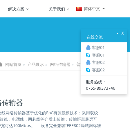
简体中文
解决方案
关于我们
x
-
在线交流
客服01
客服01
客服02
产品展示
网络传输器
普通网络传输器
网站首页
客服02
服务热线：
0755-89373746
络传输器
线网络传输器基于优化的EoC有源低频技术；采用双绞
绞线，电话线，两芯线等介质上传输；传输距离最远可
带宽可达100Mbps。 设备完全兼容IEEE802局域网标准