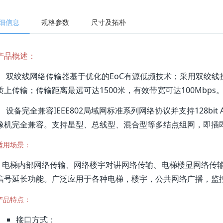
细信息
规格参数
尺寸及拓朴
产品概述：
双绞线网络传输器基于优化的EoC有源低频技术；采用双绞线
质上传输；传输距离最远可达1500米，有效带宽可达100Mbps
设备完全兼容IEEE802局域网标准系列网络协议并支持128bi
像机完全兼容。支持星型、总线型、混合型等多结点组网，即插
适用场景：
电梯内部网络传输、网络楼宇对讲网络传输、电梯楼显网络传输
信号延长功能。广泛应用于各种电梯，楼宇，公共网络广播，监
产品特点：
接口方式：